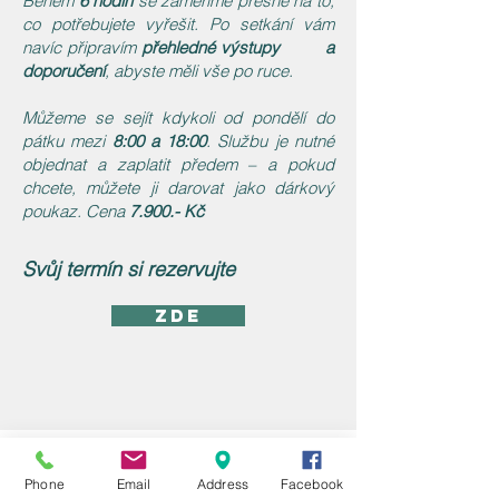
Během
6 hodin
se zaměříme přesně na to,
co potřebujete vyřešit. Po setkání vám
navíc připravím
přehledné výstupy a
doporučení
, abyste měli vše po ruce.
Můžeme se sejít kdykoli od pondělí do
pátku mezi
8:00 a 18:00
. Službu je nutné
objednat a zaplatit předem – a pokud
chcete, můžete ji darovat jako dárkový
poukaz. Cena
7.900.- Kč
Svůj termín si rezervujte
ZDE
MICHAELA VAŠKOVÁ
Phone
Email
Address
Facebook
​IČO:
67019625